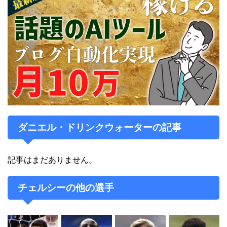
人物
アルコールによるトラブルが多く、2019年4月に飲酒運転
によって20か月の免停処分を受けた他、2019年9月には
スカンソープ・ユナイテッドFCに所属するクゴシ・エン
トレの恋人にナンパし、少なくとも6人の男から暴行され
全治4週間の負傷をした。
チェルシーFC在籍時の監督アントニオ・コンテ、マウリ
ダニエル・ドリンクウォーターの記事
ツィオ・サッリ、フランク・ランパードらとはウマが合わ
なかったと言われていたが、特にランパードとは全く合わ
なかったようで、2シーズン連続でレンタル放出された。
記事はまだありません。
そして2021年1月にランパードがチェルシー監督を解任さ
れた際には、自身のSNSで喜びの表情を投稿するほどだっ
チェルシーの他の選手
たと言われている。もっともその投稿は、すぐさまチェル
シーファンからの非難を浴び、削除する羽目になってい
る。