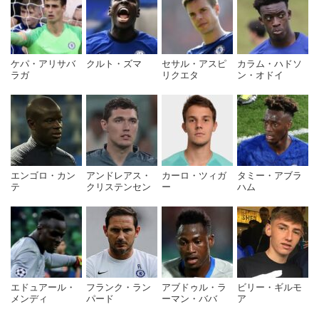
引用元：
wikipedia
ケパ・アリサバ
クルト・ズマ
セサル・アスピ
カラム・ハドソ
ラガ
リクエタ
ン・オドイ
エンゴロ・カン
アンドレアス・
カーロ・ツィガ
タミー・アブラ
テ
クリステンセン
ー
ハム
エドュアール・
フランク・ラン
アブドゥル・ラ
ビリー・ギルモ
メンディ
パード
ーマン・ババ
ア