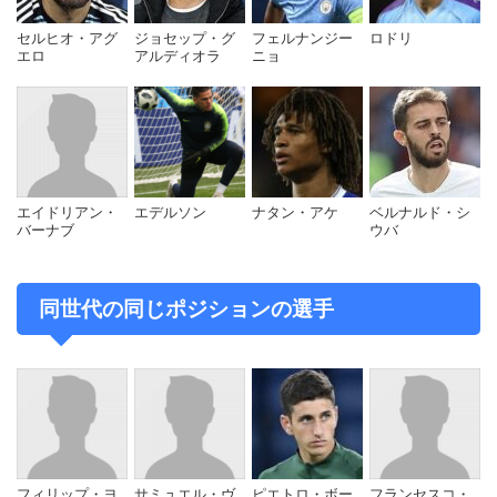
セルヒオ・アグ
ジョセップ・グ
フェルナンジー
ロドリ
エロ
アルディオラ
ニョ
エイドリアン・
エデルソン
ナタン・アケ
ベルナルド・シ
バーナブ
ウバ
同世代の同じポジションの選手
フィリップ・ヨ
サミュエル・ヴ
ピエトロ・ボー
フランセスコ・