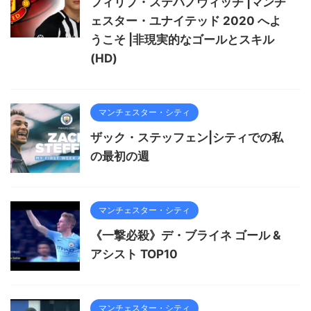
フィリプ・ステバノヴィッチ |マンチ
ェスター・ユナイテッド 2020 へよ
うこそ |非現実的なゴールとスキル
(HD)
マンチェスター・シティ
ザック・ステッフェン|シティでの私
の最初の週
マンチェスター・シティ
《一撃必殺》デ・ブライネ ゴール &
アシスト TOP10
マンチェスター・シティ