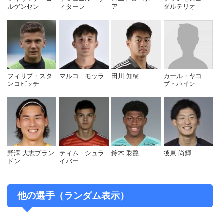
ルゲンセン
ィターレ
ア
ダルテリオ
フィリプ・スタ
マルコ・モッラ
田川 知樹
カール・ヤコ
ンコビッチ
ブ・ハイン
野澤 大志ブラン
ティム・シュラ
鈴木 彩艶
後東 尚輝
ドン
イバー
他の選手（ランダム表示）