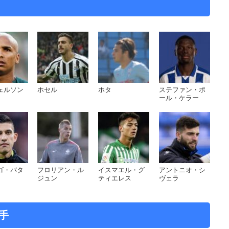
FCバルセロナ戦で、騒動が発生。前半36分にクレマン・ラ
ラングレと共に転倒。その際、主審のヒル・マンサーノは
AR) による裁定に委ねる。
ェルソン
ホセル
ホタ
ステファン・ポ
面に直撃していたとして、マンサーノ主審はラングレに一
ール・ケラー
合後、「はじめは僕のファウルだと思っていた。すぐに彼
分が下されていた」と主張。
スト・バルベルデ監督、ジェラール・ピケ、セルヒオ・ブ
を述べる事態となった。試合の方はクリスティアン・スト
ゴ・バタ
フロリアン・ル
イスマエル・グ
アントニオ・シ
転したジローナだったが、後半18分にピケに同点ゴールを決
ジュン
ティエレス
ヴェラ
「いい結果を得られたと思う」と振り返った。
出場ながら、不運な形での退場処分となったラングレだっ
手
以降は同胞のサミュエル・ユムティティの負傷欠場なども