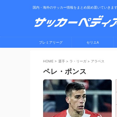
国内・海外のサッカー情報をまとめ留め置いていきま
プレミアリーグ
セリエA
HOME
>
選手
>
ラ・リーガ
>
アラベス
ペレ・ポンス