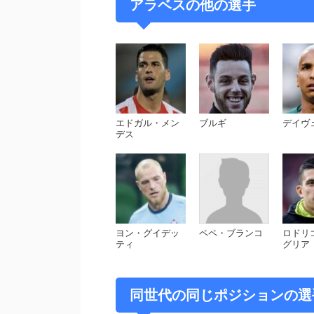
アラベスの他の選手
VARによる騒動
2018年9月23日のカンプ・ノウでの
ングレと激しく競り合ったポンスは、
ビデオ・アシスタント・レフェリー (V
エドガル・メン
ブルギ
デイヴ
その結果、ラングレの肘がポンスの顔
デス
発退場を宣告した。しかしポンスは試
（ラングレ）に謝ったら、彼に退場処
一方、バルセロナ側も試合後にエルネ
スケツらが「非常におかしい」と不満
ヨン・グイデッ
ペペ・ブランコ
ロドリ
ゥアーニの2ゴールで一時は2-1と逆
ティ
グリア
められ、2-2で終了。試合後ポンスは
因みに、この日がバルセロナ移籍後初
同世代の同じポジションの選
たが、出場停止は1試合のみとなり、