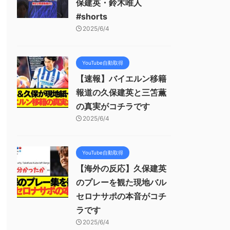
保建英・鈴木唯人
#shorts
2025/6/4
YouTube自動取得
【速報】バイエルン移籍
報道の久保建英と三笘薫
の真実がコチラです
2025/6/4
YouTube自動取得
【海外の反応】久保建英
のプレーを観た現地バル
セロナサポの本音がコチ
ラです
2025/6/4