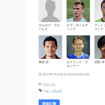
カルロス・アル
ロブ・ホールデ
アント
バレス
ィング
ランテ
奥井 諒
セドリック・ブ
武田 洋
ルンナー
2021年1月31日
2021年4月24日
-
アラベス
-
ペレ・ポンス
関連記事