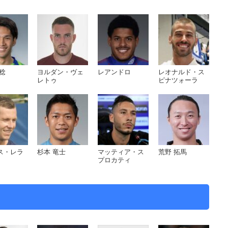
引用元：
wikipedia
稔
ヨルダン・ヴェ
レアンドロ
レオナルド・ス
レトゥ
ピナツォーラ
ス・レラ
杉本 竜士
マッティア・ス
荒野 拓馬
プロカティ