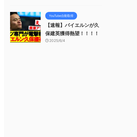
YouTube自動取得
【速報】バイエルンが久
保建英獲得熱望！！！！
2025/6/4