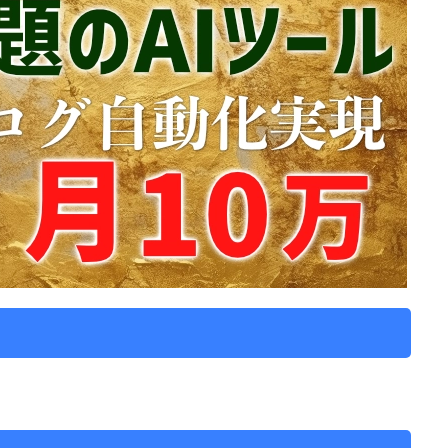
ティング・デ・ヒホン戦でプロデビュー。3日後の16日のセ
ス戦で 、リーグ戦初出場。2013年10月のCEサバデル
月から半年間はローン移籍を経験した。
マチン監督によって先発に定着。11月21日に2017年まで
016-17シーズンはセグンダ・ディビシオンで2位で終
ガ昇格が実現した。
約を締結。2日後の2017-18シーズン開幕戦のアトレティ
場。同シーズンは31試合に出場し、リーグ10位に貢献し
ラベスと3年契約を結んだ。。
州選抜の一員として、チュニジア選抜に出場した。