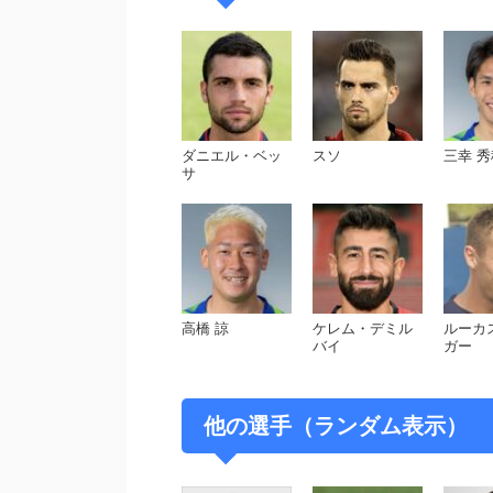
あり、先発に定着している。
ダニエル・ベッ
スソ
三幸 秀
サ
高橋 諒
ケレム・デミル
ルーカ
バイ
ガー
他の選手（ランダム表示）