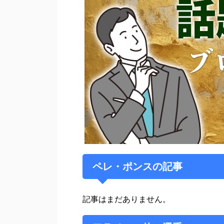
9月13日のコパ・デル・レイのスポル
グンダ・ディビジョンのUDラス・パルマ
戦でプロ初ゴールを記録。2014年1
その後、2014年夏に就任したパブロ・
の契約を締結。以降主力選手に成長し、2
え、チーム創設85年目で初のラ・リー
2017年8月15日に、2020年までの契
コ・マドリード戦で、トップリーグ初出
た。
2019年7月4日、デポルティーボ・ア
ペレ・ポンスの記事
代表経歴
記事はまだありません。
2016年12月28日に、カタルーニャ