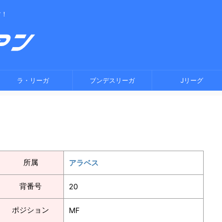
す！
ラ・リーガ
ブンデスリーガ
Jリーグ
所属
アラベス
背番号
20
ポジション
MF