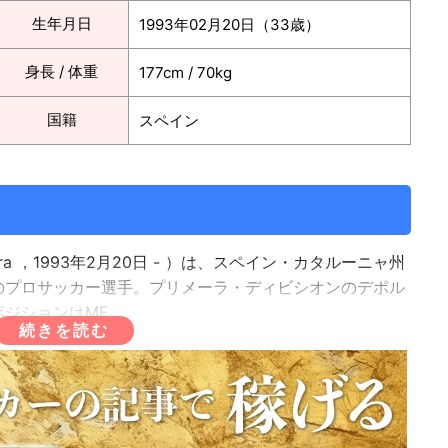
生年月日
1993年02月20日（33歳）
身長 / 体重
177cm / 70kg
国籍
スペイン
era ，1993年2月20日 - ）は、スペイン・カタルーニャ州
のプロサッカー選手。プリメーラ・ディビシオンのデポル
ジションはMF。
ラに入団。2012年にトップチームに昇格。Cチームを経て