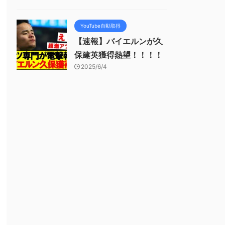
YouTube自動取得
【速報】バイエルンが久
保建英獲得熱望！！！！
2025/6/4