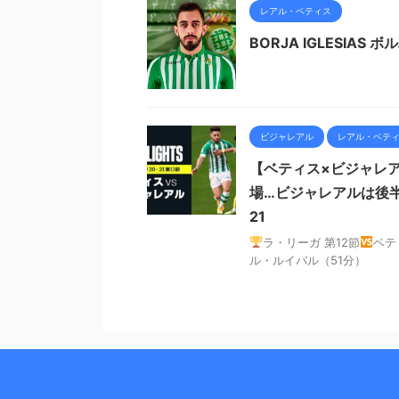
レアル・ベティス
BORJA IGLESIA
ビジャレアル
レアル・ベテ
【ベティス×ビジャレ
場…ビジャレアルは後半に
21
ラ・リーガ 第12節
ベテ
ル・ルイバル（51分）