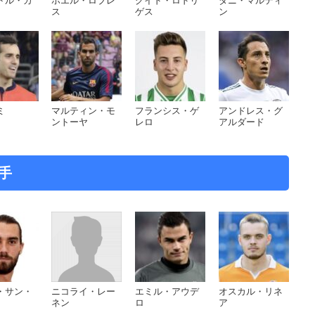
トル・カ
ホエル・ロブレ
グイド・ロドリ
ダニ・マルティ
ス
ゲス
ン
ミ
マルティン・モ
フランシス・ゲ
アンドレス・グ
ントーヤ
レロ
アルダード
手
・サン・
ニコライ・レー
エミル・アウデ
オスカル・リネ
ネン
ロ
ア