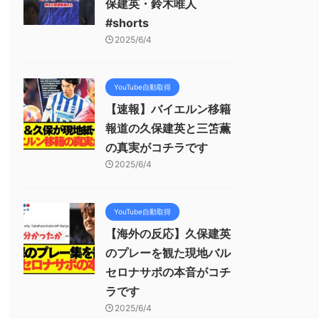
保建英・鈴木唯人
#shorts
2025/6/4
YouTube自動取得
【速報】バイエルン移籍
報道の久保建英と三笘薫
の真実がコチラです
2025/6/4
YouTube自動取得
【海外の反応】久保建英
のプレーを観た現地バル
セロナサポの本音がコチ
ラです
2025/6/4