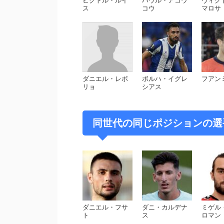
ビクトル・ルイ
パウル・アコウ
ヴィク
ス
コウ
マロサ
ダニエル・レボ
ボルハ・イグレ
フアン
リョ
シアス
同世代の同じポジションの選
ダニエル・フサ
ダニ・カルデナ
ミゲル
ト
ス
ロマン