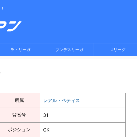
す！
ラ・リーガ
ブンデスリーガ
Jリーグ
ス
所属
レアル・ベティス
背番号
31
ポジション
GK