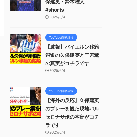
保建英・鈴木唯人
#shorts
2025/6/4
YouTube自動取得
【速報】バイエルン移籍
報道の久保建英と三笘薫
の真実がコチラです
2025/6/4
YouTube自動取得
【海外の反応】久保建英
のプレーを観た現地バル
セロナサポの本音がコチ
ラです
2025/6/4