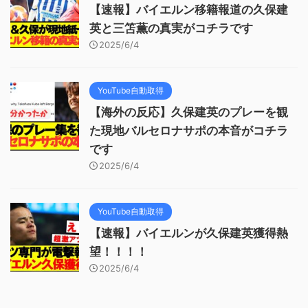
【速報】バイエルン移籍報道の久保建
英と三笘薫の真実がコチラです
2025/6/4
YouTube自動取得
【海外の反応】久保建英のプレーを観
た現地バルセロナサポの本音がコチラ
です
2025/6/4
YouTube自動取得
【速報】バイエルンが久保建英獲得熱
望！！！！
2025/6/4