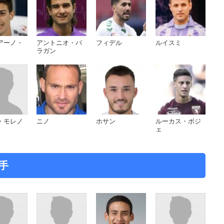
アーノ・
アントニオ・バ
フィデル
ルイスミ
ラガン
・モレノ
ニノ
ホサン
ルーカス・ボジ
ェ
手