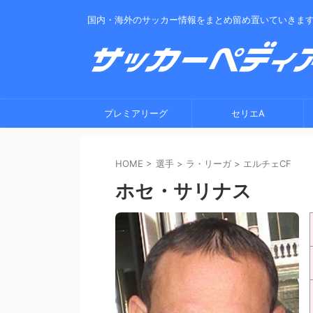
国内・海外のサッカー情報をまとめ留め置いていきま
プレミアリーグ
セリエA
HOME
>
選手
>
ラ・リーガ
>
エルチェCF
ホセ・サリナス