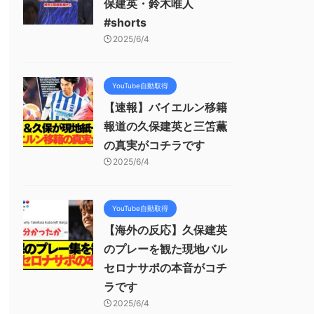
保建英・鈴木唯人
#shorts
2025/6/4
YouTube自動取得
【速報】バイエルン移籍
報道の久保建英と三笘薫
の真実がコチラです
2025/6/4
YouTube自動取得
【海外の反応】久保建英
のプレーを観た現地バル
セロナサポの本音がコチ
ラです
2025/6/4