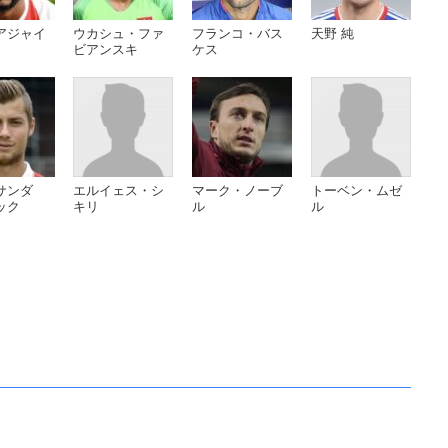
アジャイ
ウカシュ・ファ
フランコ・バス
天野 純
ビアンスキ
ケス
サンダ
エルイェス・シ
マーク・ノーブ
トーベン・ムゼ
ック
キリ
ル
ル