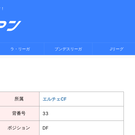
す！
ラ・リーガ
ブンデスリーガ
Jリーグ
所属
エルチェCF
背番号
33
ポジション
DF