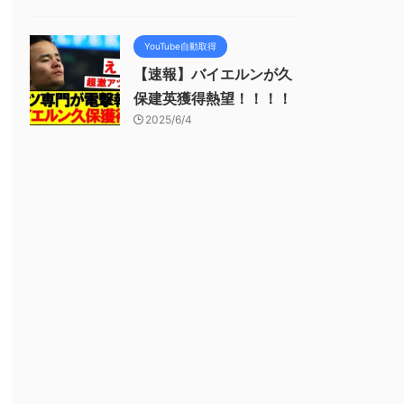
YouTube自動取得
【速報】バイエルンが久
保建英獲得熱望！！！！
2025/6/4