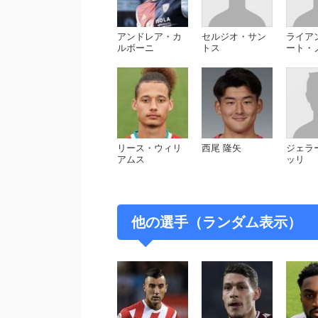
アンドレア・カ
セルジオ・サン
ライア
ルボーニ
トス
ート・
リース・ウィリ
西尾 隆矢
ジェラ
アムス
ッリ
他の選手（ランダム表示）