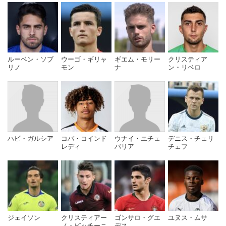
2017年8月18日、バレンシアCFと2022年6月30日までの
5年契約を結び、慣れ親しんだリーガ・エスパニョーラ復
帰を果たした。
代表
ルーベン・ソブ
ウーゴ・ギリャ
ギエム・モリー
クリスティア
リノ
モン
ナ
ン・リベロ
2015年3月20日、負傷したダヴィド・ルイスに代わっ
て、ブラジル代表に初めて招集を受けた。ブラジル代表は
フランスそしてチリと対戦したが、パウリスタの出場機会
は無く、それ以降はブラジル代表への招集も無かった。
ハビ・ガルシア
コバ・コインド
ウナイ・エチェ
デニス・チェリ
レディ
バリア
チェフ
2020年12月9日、スペイン国籍を取得した。これによ
り、スペイン代表に出場できるようになった。
引用元：
wikipedia
ジェイソン
クリスティアー
ゴンサロ・グエ
ユヌス・ムサ
ノ・ピッチーニ
デス