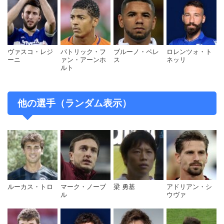
ヴァスコ・レジ
パトリック・フ
ブルーノ・ペレ
ロレンツォ・ト
ーニ
ァン・アーンホ
ス
ネッリ
ルト
他の選手（ランダム表示）
ルーカス・トロ
マーク・ノーブ
梁 勇基
アドリアン・シ
ル
ウヴァ