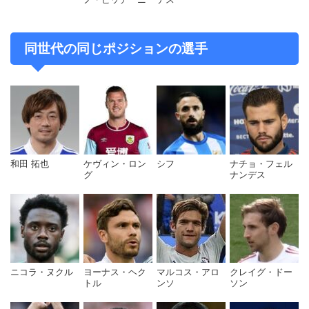
同世代の同じポジションの選手
和田 拓也
ケヴィン・ロン
シフ
ナチョ・フェル
グ
ナンデス
ニコラ・ヌクル
ヨーナス・ヘク
マルコス・アロ
クレイグ・ドー
トル
ンソ
ソン