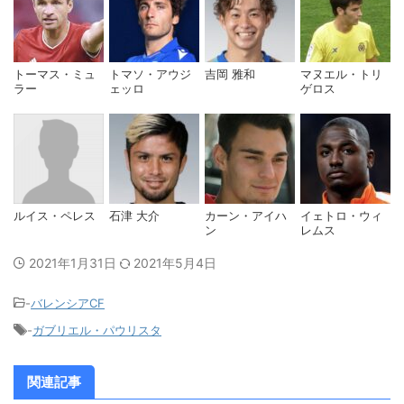
トーマス・ミュ
トマソ・アウジ
吉岡 雅和
マヌエル・トリ
ラー
ェッロ
ゲロス
ルイス・ペレス
石津 大介
カーン・アイハ
イェトロ・ウィ
ン
レムス
2021年1月31日
2021年5月4日
-
バレンシアCF
-
ガブリエル・パウリスタ
関連記事