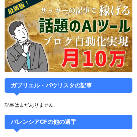
ガブリエウ・パウリスタの名前で知られている。
経歴
2015年冬の移籍市場でスペイン、リーガ・エスパニョー
ラのビジャレアルCFからイングランド、プレミアリーグ
のアーセナルFCへ加入。
同年2月16日のFAカップ4回戦、エミレーツ・スタジアム
ガブリエル・パウリスタの記事
で行われたミドルズブラFCとの試合でアーセナルでの初
出場を遂げた。
記事はまだありません。
2015年9月21日のチェルシーFC戦では、ジエゴ・コスタ
と口論となり、両者退場処分を受けるなど、プレミアリー
バレンシアCFの他の選手
グに馴染むことは出来なかった。