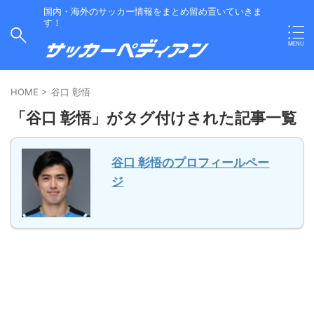
国内・海外のサッカー情報をまとめ留め置いていきま
す！
HOME
>
谷口 彰悟
「谷口 彰悟」がタグ付けされた記事一覧
谷口 彰悟のプロフィールペー
ジ