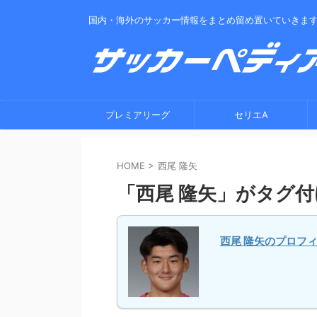
国内・海外のサッカー情報をまとめ留め置いていきま
プレミアリーグ
セリエA
HOME
>
西尾 隆矢
「西尾 隆矢」がタグ
西尾 隆矢のプロフ