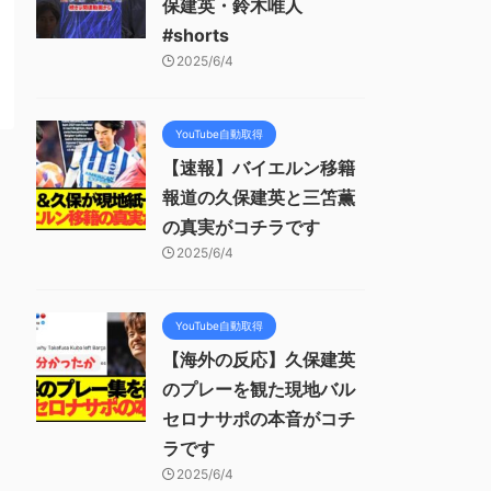
保建英・鈴木唯人
#shorts
2025/6/4
YouTube自動取得
【速報】バイエルン移籍
報道の久保建英と三笘薫
の真実がコチラです
2025/6/4
YouTube自動取得
【海外の反応】久保建英
のプレーを観た現地バル
セロナサポの本音がコチ
ラです
2025/6/4