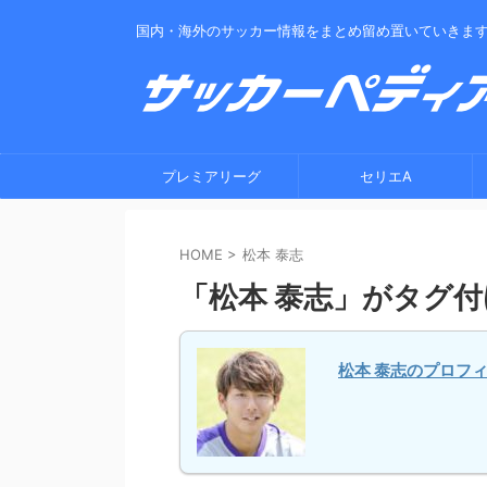
国内・海外のサッカー情報をまとめ留め置いていきま
プレミアリーグ
セリエA
HOME
>
松本 泰志
「松本 泰志」がタグ
松本 泰志のプロフ