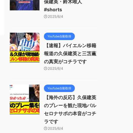
保建英・鈴木唯人
#shorts
2025/6/4
YouTube自動取得
【速報】バイエルン移籍
報道の久保建英と三笘薫
の真実がコチラです
2025/6/4
YouTube自動取得
【海外の反応】久保建英
のプレーを観た現地バル
セロナサポの本音がコチ
ラです
2025/6/4