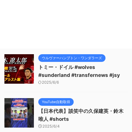
J2リーグ 第17節14:00キック
オフ ケーズデンキスタジアム
水戸 水戸ホーリーホック vs.
アビスパ福岡4-2（2-1.2-1）
得点15' 浅野雄也45' 村田航一
58' 茂木駿佑60' 浅野雄也 先発
GK 50 松井 謙弥DF 13 岸
田 翔平DF 4 ンドカ ボニフ
ェイスDF 5 伊藤 槙人DF 7
志知 孝明MF 27 茂木 駿佑
MF 6 平野 佑一MF 18 白井
ウルヴァーハンプトン・ワンダラーズ
永地MF 45 浅野 雄也MF 32
トミー・ドイル #wolves
黒川 淳史FW 11 村田 航一
サブGK 21 村上 ...
#sunderland #transfernews #jsy
2025/6/6
YouTube自動取得
【日本代表】談笑中の久保建英・鈴木
唯人 #shorts
2025/6/4