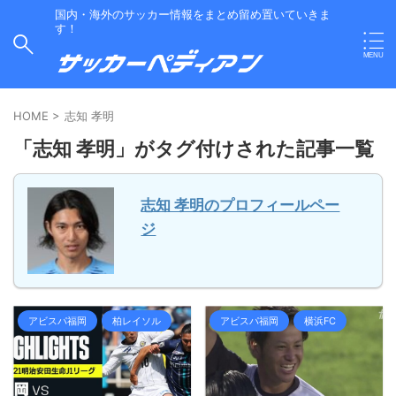
国内・海外のサッカー情報をまとめ留め置いていきま
す！
HOME
>
志知 孝明
「志知 孝明」がタグ付けされた記事一覧
志知 孝明のプロフィールペー
ジ
アビスパ福岡
柏レイソル
アビスパ福岡
横浜FC