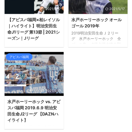
2021/5/17
2021/5/17
【アビスパ福岡×柏レイソル
水戸ホーリーホック オール
｜ハイライト】明治安田生
ゴール 2019年
命J1リーグ 第13節 | 2021シ
2019明治安田生命Ｊ２リー
ーズン｜Jリーグ
グ 水戸ホーリーホック 全
ゴール集 ・8得点清水慎太郎・
1-0 志知孝明（48'）
7得点小川航基黒川淳史・5得
点志知孝明前寛之・4得点茂木
アビスパ福岡
駿佑浅野雄也・3得点福満隆
貴・2得点木村祐志村田航一白
井永地宮大樹・1得点浜崎拓磨
ンドカボニフェイス瀧澤修平
細川淳矢
2021/5/17
水戸ホーリーホック vs. アビ
スパ福岡 2019.6.9 明治安
田生命J2リーグ 【DAZNハ
イライト】
2019年6月9日 明治安田生命