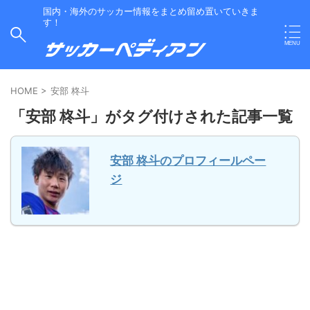
国内・海外のサッカー情報をまとめ留め置いていきま
す！
HOME
>
安部 柊斗
「安部 柊斗」がタグ付けされた記事一覧
安部 柊斗のプロフィールペー
ジ