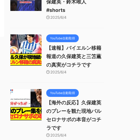
保建英・鈴木唯人
#shorts
2025/6/4
YouTube自動取得
【速報】バイエルン移籍
報道の久保建英と三笘薫
の真実がコチラです
2025/6/4
YouTube自動取得
【海外の反応】久保建英
のプレーを観た現地バル
セロナサポの本音がコチ
ラです
2025/6/4