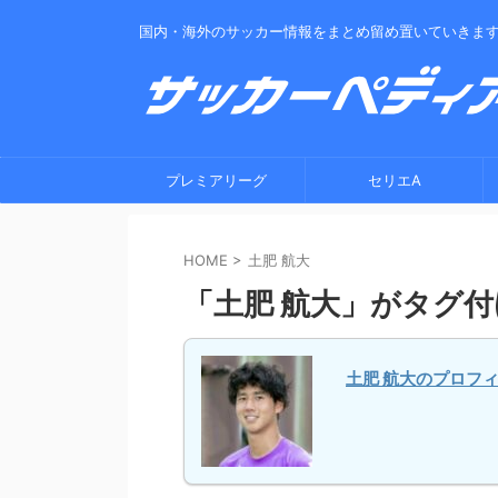
国内・海外のサッカー情報をまとめ留め置いていきま
プレミアリーグ
セリエA
HOME
>
土肥 航大
「土肥 航大」がタグ
土肥 航大のプロフ