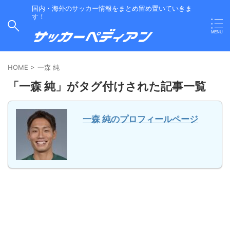
国内・海外のサッカー情報をまとめ留め置いていきま
す！
HOME
>
一森 純
「一森 純」がタグ付けされた記事一覧
一森 純のプロフィールページ