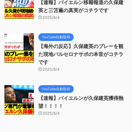
【速報】バイエルン移籍報道の久保建
英と三笘薫の真実がコチラです
2025/6/4
YouTube自動取得
【海外の反応】久保建英のプレーを観
た現地バルセロナサポの本音がコチラ
です
2025/6/4
YouTube自動取得
【速報】バイエルンが久保建英獲得熱
望！！！！
2025/6/4