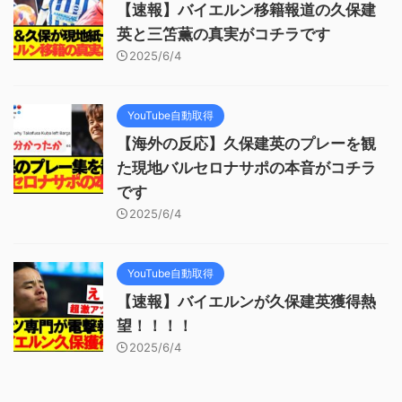
【速報】バイエルン移籍報道の久保建
英と三笘薫の真実がコチラです
2025/6/4
YouTube自動取得
【海外の反応】久保建英のプレーを観
た現地バルセロナサポの本音がコチラ
です
2025/6/4
YouTube自動取得
【速報】バイエルンが久保建英獲得熱
望！！！！
2025/6/4