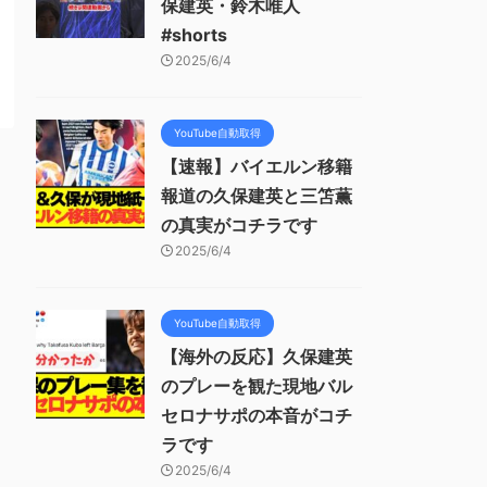
保建英・鈴木唯人
#shorts
2025/6/4
YouTube自動取得
【速報】バイエルン移籍
報道の久保建英と三笘薫
の真実がコチラです
2025/6/4
YouTube自動取得
【海外の反応】久保建英
のプレーを観た現地バル
セロナサポの本音がコチ
ラです
2025/6/4