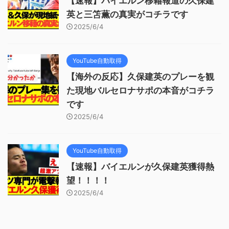
【速報】バイエルン移籍報道の久保建
英と三笘薫の真実がコチラです
2025/6/4
YouTube自動取得
【海外の反応】久保建英のプレーを観
た現地バルセロナサポの本音がコチラ
です
2025/6/4
YouTube自動取得
【速報】バイエルンが久保建英獲得熱
望！！！！
2025/6/4