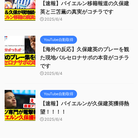
【速報】バイエルン移籍報道の久保建
英と三笘薫の真実がコチラです
2025/6/4
YouTube自動取得
【海外の反応】久保建英のプレーを観
た現地バルセロナサポの本音がコチラ
です
2025/6/4
YouTube自動取得
【速報】バイエルンが久保建英獲得熱
望！！！！
2025/6/4