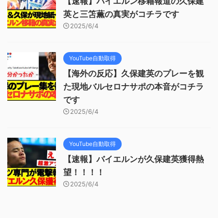
【速報】バイエルン移籍報道の久保建
英と三笘薫の真実がコチラです
2025/6/4
YouTube自動取得
【海外の反応】久保建英のプレーを観
た現地バルセロナサポの本音がコチラ
です
2025/6/4
YouTube自動取得
【速報】バイエルンが久保建英獲得熱
望！！！！
2025/6/4