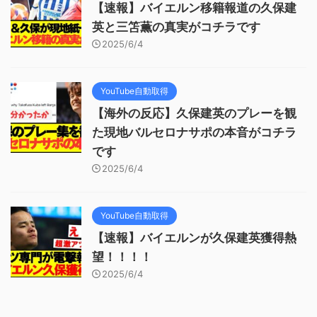
【速報】バイエルン移籍報道の久保建
英と三笘薫の真実がコチラです
2025/6/4
YouTube自動取得
【海外の反応】久保建英のプレーを観
た現地バルセロナサポの本音がコチラ
です
2025/6/4
YouTube自動取得
【速報】バイエルンが久保建英獲得熱
望！！！！
2025/6/4