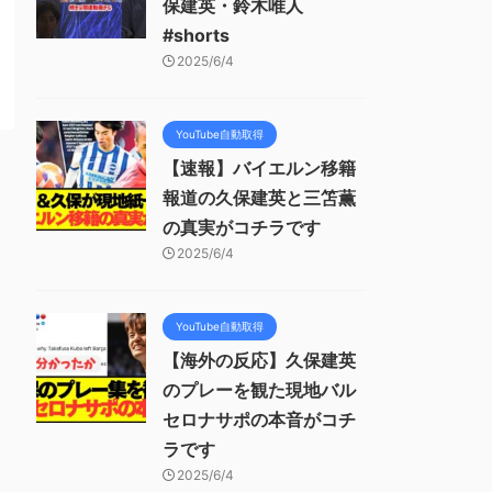
保建英・鈴木唯人
#shorts
2025/6/4
YouTube自動取得
【速報】バイエルン移籍
報道の久保建英と三笘薫
の真実がコチラです
2025/6/4
YouTube自動取得
【海外の反応】久保建英
のプレーを観た現地バル
セロナサポの本音がコチ
ラです
2025/6/4