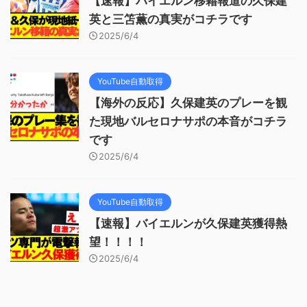
【速報】バイエルン移籍報道の久保建
英と三笘薫の真実がコチラです
2025/6/4
YouTube自動取得
【海外の反応】久保建英のプレーを観
た現地バルセロナサポの本音がコチラ
です
2025/6/4
YouTube自動取得
【速報】バイエルンが久保建英獲得熱
望！！！！
2025/6/4