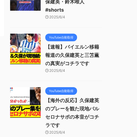
保建英・鈴木唯人
#shorts
2025/6/4
YouTube自動取得
【速報】バイエルン移籍
報道の久保建英と三笘薫
の真実がコチラです
2025/6/4
YouTube自動取得
【海外の反応】久保建英
のプレーを観た現地バル
セロナサポの本音がコチ
ラです
2025/6/4