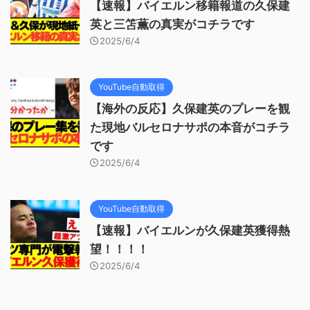
【速報】バイエルン移籍報道の久保建
英と三笘薫の真実がコチラです
2025/6/4
YouTube自動取得
【海外の反応】久保建英のプレーを観
た現地バルセロナサポの本音がコチラ
です
2025/6/4
YouTube自動取得
【速報】バイエルンが久保建英獲得熱
望！！！！
2025/6/4