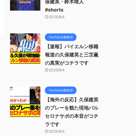
保建英・鈴木唯人
#shorts
2025/6/4
YouTube自動取得
【速報】バイエルン移籍
報道の久保建英と三笘薫
の真実がコチラです
2025/6/4
YouTube自動取得
【海外の反応】久保建英
のプレーを観た現地バル
セロナサポの本音がコチ
ラです
2025/6/4