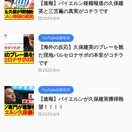
【速報】バイエルン移籍報道の久保建
英と三笘薫の真実がコチラです
2025/6/4
YouTube自動取得
【海外の反応】久保建英のプレーを観
た現地バルセロナサポの本音がコチラ
です
2025/6/4
YouTube自動取得
【速報】バイエルンが久保建英獲得熱
望！！！！
2025/6/4