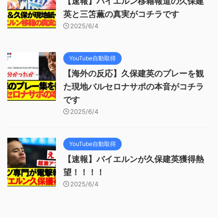
【速報】バイエルン移籍報道の久保建
英と三笘薫の真実がコチラです
2025/6/4
YouTube自動取得
【海外の反応】久保建英のプレーを観
た現地バルセロナサポの本音がコチラ
です
2025/6/4
YouTube自動取得
【速報】バイエルンが久保建英獲得熱
望！！！！
2025/6/4