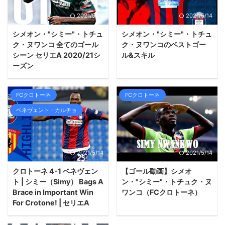
2021/5/14
2021/5/14
シメオン・"シミー"・トチュ
シメオン・"シミー"・トチュ
ク・ヌワンコ 全てのゴール
ク・ヌワンコのベストゴー
シーン セリエA 2020/21シ
ル&スキル
ーズン
FCクロトーネ
FCクロトーネ
ベネヴェント・カルチョ
2021/5/14
2021/5/14
クロトーネ 4-1 ベネヴェン
【ゴール動画】シメオ
ト | シミー（Simy） Bags A
ン・"シミー"・トチュク・ヌ
Brace in Important Win
ワンコ（FCクロトーネ）
For Crotone! | セリエA