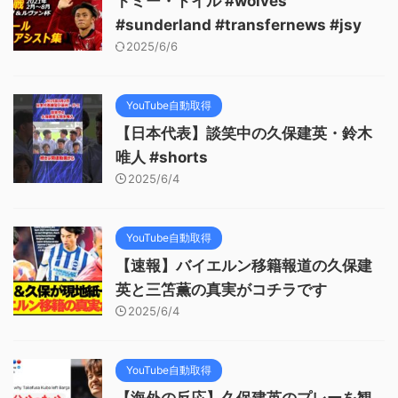
トミー・ドイル #wolves
#sunderland #transfernews #jsy
2025/6/6
YouTube自動取得
【日本代表】談笑中の久保建英・鈴木
唯人 #shorts
2025/6/4
YouTube自動取得
【速報】バイエルン移籍報道の久保建
英と三笘薫の真実がコチラです
2025/6/4
YouTube自動取得
【海外の反応】久保建英のプレーを観