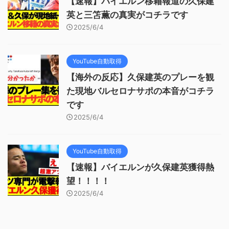
【速報】バイエルン移籍報道の久保建
英と三笘薫の真実がコチラです
2025/6/4
YouTube自動取得
【海外の反応】久保建英のプレーを観
た現地バルセロナサポの本音がコチラ
です
2025/6/4
YouTube自動取得
【速報】バイエルンが久保建英獲得熱
望！！！！
2025/6/4