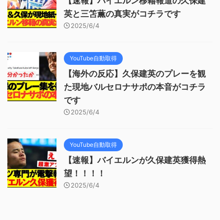
【速報】バイエルン移籍報道の久保建
英と三笘薫の真実がコチラです
2025/6/4
YouTube自動取得
【海外の反応】久保建英のプレーを観
た現地バルセロナサポの本音がコチラ
です
2025/6/4
YouTube自動取得
【速報】バイエルンが久保建英獲得熱
望！！！！
2025/6/4