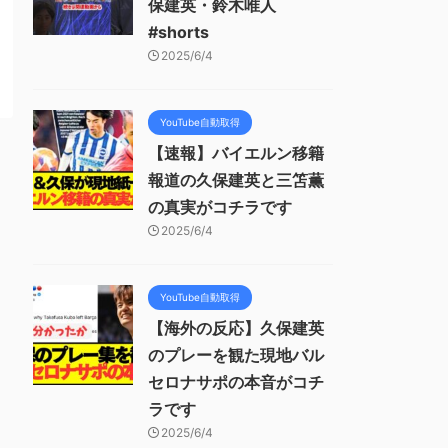
保建英・鈴木唯人
#shorts
2025/6/4
YouTube自動取得
【速報】バイエルン移籍
報道の久保建英と三笘薫
の真実がコチラです
2025/6/4
YouTube自動取得
【海外の反応】久保建英
のプレーを観た現地バル
セロナサポの本音がコチ
ラです
2025/6/4