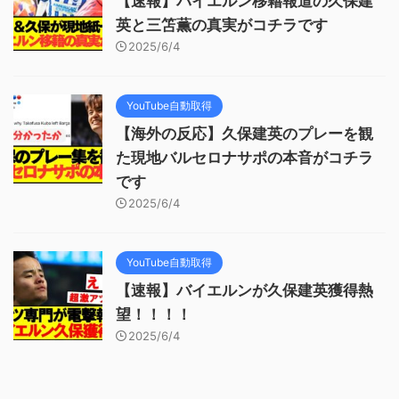
【速報】バイエルン移籍報道の久保建
英と三笘薫の真実がコチラです
2025/6/4
YouTube自動取得
【海外の反応】久保建英のプレーを観
た現地バルセロナサポの本音がコチラ
です
2025/6/4
YouTube自動取得
【速報】バイエルンが久保建英獲得熱
望！！！！
2025/6/4