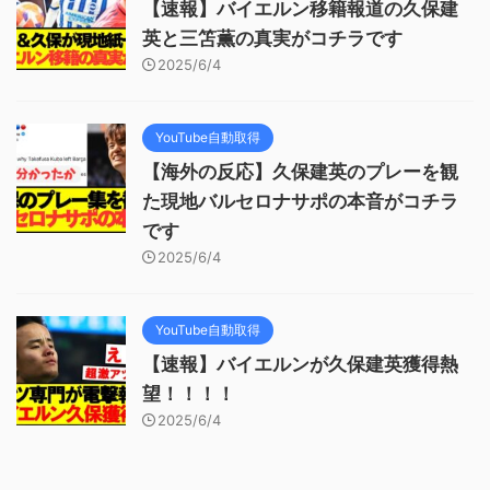
【速報】バイエルン移籍報道の久保建
英と三笘薫の真実がコチラです
2025/6/4
YouTube自動取得
【海外の反応】久保建英のプレーを観
た現地バルセロナサポの本音がコチラ
です
2025/6/4
YouTube自動取得
【速報】バイエルンが久保建英獲得熱
望！！！！
2025/6/4