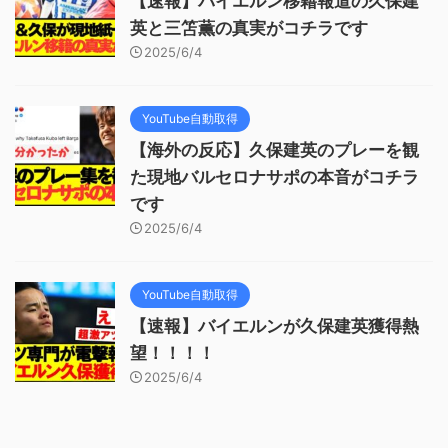
【速報】バイエルン移籍報道の久保建
英と三笘薫の真実がコチラです
2025/6/4
YouTube自動取得
【海外の反応】久保建英のプレーを観
た現地バルセロナサポの本音がコチラ
です
2025/6/4
YouTube自動取得
【速報】バイエルンが久保建英獲得熱
望！！！！
2025/6/4