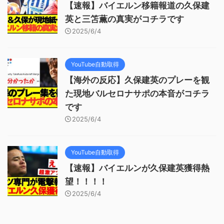
【速報】バイエルン移籍報道の久保建
英と三笘薫の真実がコチラです
2025/6/4
YouTube自動取得
【海外の反応】久保建英のプレーを観
た現地バルセロナサポの本音がコチラ
です
2025/6/4
YouTube自動取得
【速報】バイエルンが久保建英獲得熱
望！！！！
2025/6/4