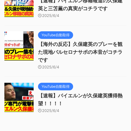
【速報】バイエルン移籍報道の久保建
英と三笘薫の真実がコチラです
2025/6/4
YouTube自動取得
【海外の反応】久保建英のプレーを観
た現地バルセロナサポの本音がコチラ
です
2025/6/4
YouTube自動取得
【速報】バイエルンが久保建英獲得熱
望！！！！
2025/6/4