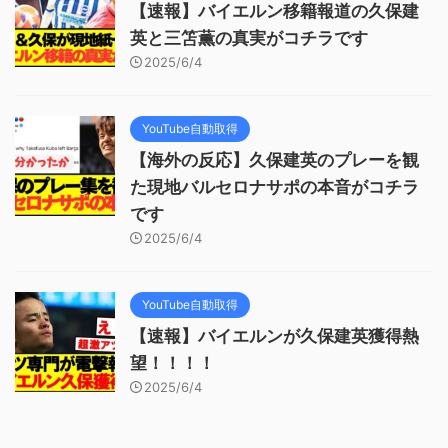
【速報】バイエルン移籍報道の久保建
英と三笘薫の真実がコチラです
2025/6/4
YouTube自動取得
【海外の反応】久保建英のプレーを観
た現地バルセロナサポの本音がコチラ
です
2025/6/4
YouTube自動取得
【速報】バイエルンが久保建英獲得熱
望！！！！
2025/6/4