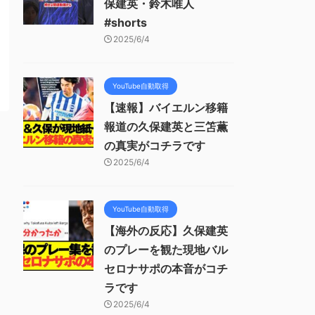
保建英・鈴木唯人
#shorts
2025/6/4
YouTube自動取得
【速報】バイエルン移籍
報道の久保建英と三笘薫
の真実がコチラです
2025/6/4
YouTube自動取得
【海外の反応】久保建英
のプレーを観た現地バル
セロナサポの本音がコチ
ラです
2025/6/4