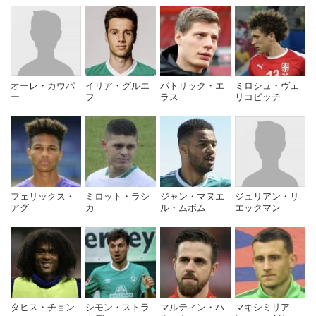
揮を執った11月3日のアイントラハト・フランクフルト戦
では敗れたものの、2017年内までコーフェルトが指揮を
執ることが発表され、翌12月に自動降格圏内を脱出したた
め正式に監督に就任し年明け以降も続投する決定した。
2018年1月24日のハンブルガーSV戦から4月1日のアイン
オーレ・カウパ
イリア・グルエ
パトリック・エ
ミロシュ・ヴェ
トラハト・フランクフルト戦まで4勝1分けの5試合負けな
ー
フ
ラス
リコビッチ
しで乗り切るなどチームは好調さを見せ、4月4日にはブ
レーメンとの契約を2021年まで延長した。
2018-19シーズンはリーグ戦直近9年間で最多の勝ち点53
を積み上げるなど、最終節まで欧州カップ戦出場争いを演
フェリックス・
ミロット・ラシ
ジャン・マヌエ
ジュリアン・リ
じた。シーズン終了後、ブレーメンとの契約を2023年ま
アグ
カ
ル・ムボム
エックマン
で延長した。
しかし翌2019-20シーズンは開幕から怪我人が続出した影
響もあり終始自動降格圏内に低迷したが、最終節1.FCケル
ン戦の勝利で辛うじて16位に滑り込み入れ替え戦へ進ん
だ。1.FCハイデンハイムとの入れ替え戦は2戦合計2-2だ
タヒス・チョン
シモン・ストラ
マルティン・ハ
マキシミリア