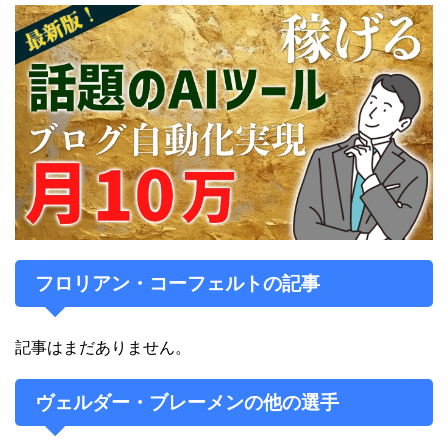
経歴
プロのサッカー選手としてのキャリアはなく、ブレーメン
大学（英語版）で公共福祉とスポーツ学を学び、ドイツサ
ッカー協会の公認B級ライセンスを取得するためのコース
を選択。大学に通いながらアマチュアチームのヴェルダ
ー・ブレーメンIIIでGKを務め、トップチームの練習に駆り
出されたGKの代わりに練習試合などでゴールマウスを守
っていた。
2006年、ヴェルダー・ブレーメンへコーチとして加入。
フロリアン・コーフェルトの記事
2014年からはヴィクトル・スクリプニク監督のアシスタ
ントコーチに就任し、2016年10月にはドリッテリーガに
所属するヴェルダー・ブレーメンIIの監督に就任した。
記事はまだありません。
2017年10月30日、トップチームであるヴェルダー・ブレ
ヴェルダー・ブレーメンの他の選手
ーメンのアレクサンダー・ヌーリ監督が解任されたことを
受けて暫定的にトップチームの監督に就任した。初めて指