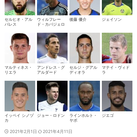
セルヒオ・アル
ウィルフレー
後藤 優介
ジェイソン
バレス
ド・カバジェロ
マルティネス・
アンドレス・グ
セルジ・グアル
マテイ・ヴィド
リエラ
アルダード
ディオラ
ラ
イッペイ シノヅ
ジョー・ロドン
ラインホルト・
ジエゴ
カ
ヤボ
2021年2月1日
2021年4月11日