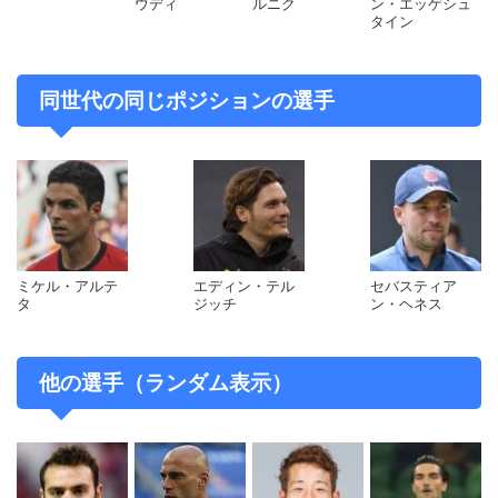
ウディ
ルニク
ン・エッゲシュ
ったが、アウェーゴールの差で辛くも残留を果たした。7
タイン
月10日、翌年以降も続投することが発表された。
引用元：
wikipedia
同世代の同じポジションの選手
ミケル・アルテ
エディン・テル
セバスティア
タ
ジッチ
ン・ヘネス
他の選手（ランダム表示）