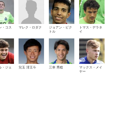
ン・コス
マレク・ロダク
ジョアン・ビク
トマス・デラネ
トル
イ
ル・ジェ
兒玉 澪王斗
三幸 秀稔
マックス・メイ
ヤー