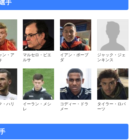
の選手
ャン・ア
マルセロ・ビエ
イアン・ポーブ
ジャック・ジェ
キ
ルサ
ダ
ンキンス
ク・ハリ
イーラン・メシ
コディー・ドラ
タイラー・ロバ
レ
メー
ーツ
手