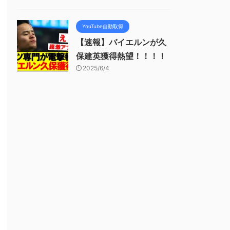
YouTube自動取得
【速報】バイエルンが久
保建英獲得熱望！！！！
2025/6/4