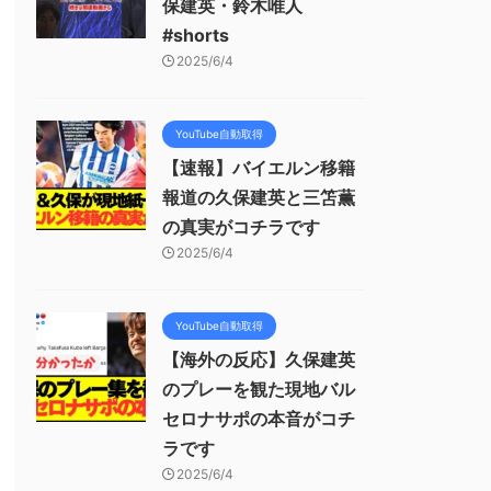
保建英・鈴木唯人
#shorts
2025/6/4
YouTube自動取得
【速報】バイエルン移籍
報道の久保建英と三笘薫
の真実がコチラです
2025/6/4
YouTube自動取得
【海外の反応】久保建英
のプレーを観た現地バル
セロナサポの本音がコチ
ラです
2025/6/4