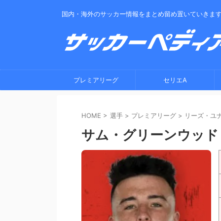
国内・海外のサッカー情報をまとめ留め置いていきま
プレミアリーグ
セリエA
HOME
>
選手
>
プレミアリーグ
>
リーズ・ユ
サム・グリーンウッド