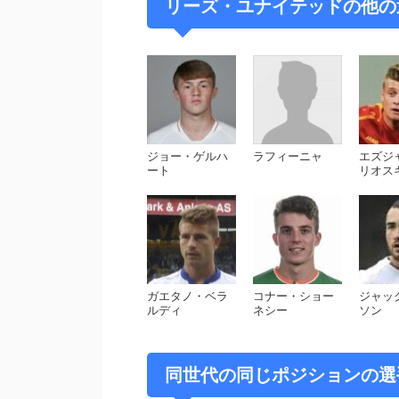
リーズ・ユナイテッドの他
ジョー・ゲルハ
ラフィーニャ
エズジ
ート
リオス
ガエタノ・ベラ
コナー・ショー
ジャッ
ルディ
ネシー
ソン
同世代の同じポジションの選