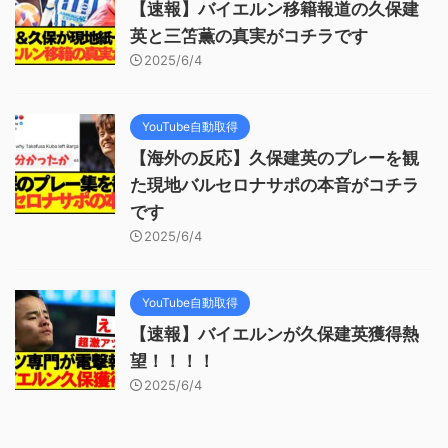
【速報】バイエルン移籍報道の久保建
英と三笘薫の真実がコチラです
2025/6/4
YouTube自動取得
【海外の反応】久保建英のプレーを観
た現地バルセロナサポの本音がコチラ
です
2025/6/4
YouTube自動取得
【速報】バイエルンが久保建英獲得熱
望！！！！
2025/6/4