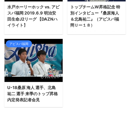
水戸ホーリーホック vs. アビ
トップチームW昇格記念 特
スパ福岡 2019.6.9 明治安
別インタビュー『桑原海人
田生命J2リーグ 【DAZNハ
＆北島祐二』（アビスパ福
イライト】
岡Ｕー１８）
2019年6月9日 明治安田生命
２０１８年９月１３日、アビ
J2リーグ 第17節14:00キック
スパ福岡から「アビスパ福岡
オフ ケーズデンキスタジアム
Ｕー１８所属の桑原海人選手
アビスパ福岡
水戸 水戸ホーリーホック vs.
と北島祐二選手」の、来季か
アビスパ福岡4-2（2-1.2-1）
らのトップ昇格が発表され
得点15' 浅野雄也45' 村田航一
た。その２人に、今までの
58' 茂木駿佑60' 浅野雄也 先発
事、これからの事をインタビ
GK 50 松井 謙弥DF 13 岸
ューしました。
田 翔平DF 4 ンドカ ボニフ
2021/5/17
ェイスDF 5 伊藤 槙人DF 7
U-18桑原 海人 選手、北島
志知 孝明MF 27 茂木 駿佑
MF 6 平野 佑一MF 18 白井
祐二 選手 来季のトップ昇格
永地MF 45 浅野 雄也MF 32
内定発表記者会見
黒川 淳史FW 11 村田 航一
サブGK 21 村上 ...