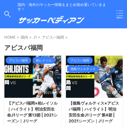
国内・海外のサッカー情報をまとめ留め置いていきま
す！
HOME
>
国内
>
J1
>
アビスパ福岡
>
アビスパ福岡
アビスパ福岡
柏レイソル
アビスパ福岡
徳島ヴォルティス
2021/5/17
2021/5/17
【アビスパ福岡×柏レイソル
【徳島ヴォルティス×アビス
｜ハイライト】明治安田生
パ福岡｜ハイライト】明治
命J1リーグ 第13節 | 2021シ
安田生命J1リーグ 第4節 |
ーズン｜Jリーグ
2021シーズン｜Jリーグ