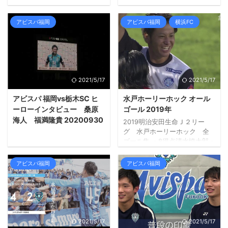
1-0 志知孝明（48'）
1-0 垣田裕暉（2'）1-1エミル
サロモンソン（ 53'）1-2 金森
健志（68'）
アビスパ福岡
アビスパ福岡
横浜FC
2021/5/17
2021/5/17
アビスパ 福岡vs栃木SC ヒ
水戸ホーリーホック オール
ーローインタビュー 桑原
ゴール 2019年
海人 福満隆貴 20200930
2019明治安田生命Ｊ２リー
グ 水戸ホーリーホック 全
ゴール集 ・8得点清水慎太郎・
7得点小川航基黒川淳史・5得
点志知孝明前寛之・4得点茂木
アビスパ福岡
アビスパ福岡
駿佑浅野雄也・3得点福満隆
貴・2得点木村祐志村田航一白
井永地宮大樹・1得点浜崎拓磨
ンドカボニフェイス瀧澤修平
細川淳矢
2021/5/17
2021/5/17