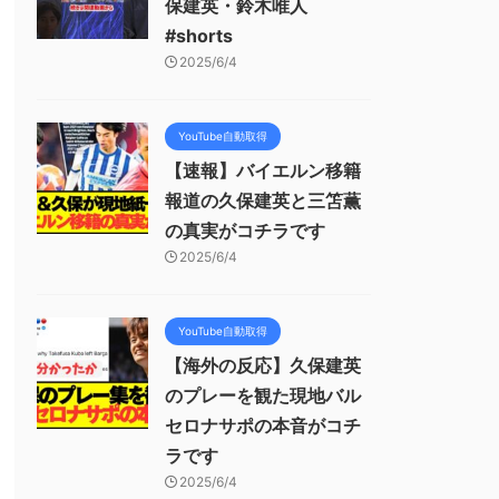
保建英・鈴木唯人
#shorts
2025/6/4
YouTube自動取得
【速報】バイエルン移籍
報道の久保建英と三笘薫
の真実がコチラです
2025/6/4
YouTube自動取得
【海外の反応】久保建英
のプレーを観た現地バル
セロナサポの本音がコチ
ラです
2025/6/4