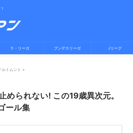
す！
ラ・リーガ
ブンデスリーガ
Jリーグ
ドルトムント
>
止められない! この19歳異次元。
ゴール集