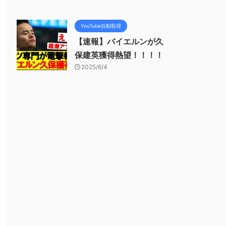
YouTube自動取得
【速報】バイエルンが久
保建英獲得熱望！！！！
2025/6/4